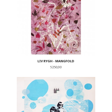
LIV RYGH - MANGFOLD
Pris
5 250,00