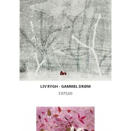
LIV RYGH - GAMMEL DRØM
Pris
3 675,00