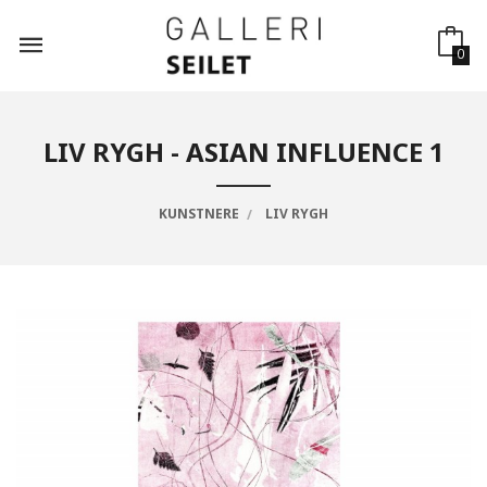
Gå
til
innholdet
0
LIV RYGH - ASIAN INFLUENCE 1
KUNSTNERE
LIV RYGH