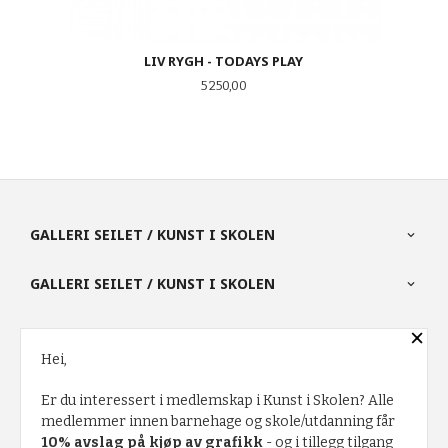
LIV RYGH - TODAYS PLAY
Pris
5 250,00
GALLERI SEILET / KUNST I SKOLEN
GALLERI SEILET / KUNST I SKOLEN
×
PARTNERE
Hei,
Er du interessert i medlemskap i Kunst i Skolen? Alle
FRAKT
KJØPSBETINGELSER
SIKKERHET OG PERSONVERN
medlemmer innen barnehage og skole/utdanning får
10% avslag på kjøp av grafikk
- og i tillegg tilgang