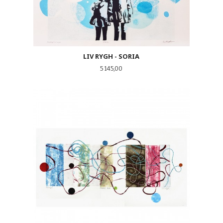
LIV RYGH - SORIA
Pris
5 145,00