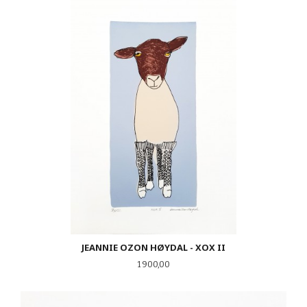
JEANNIE OZON HØYDAL - XOX II
Pris
1 900,00