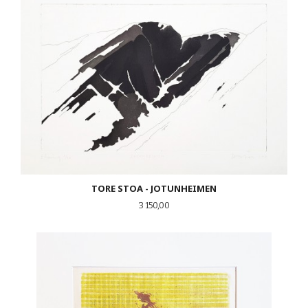
TORE STOA - JOTUNHEIMEN
Pris
3 150,00