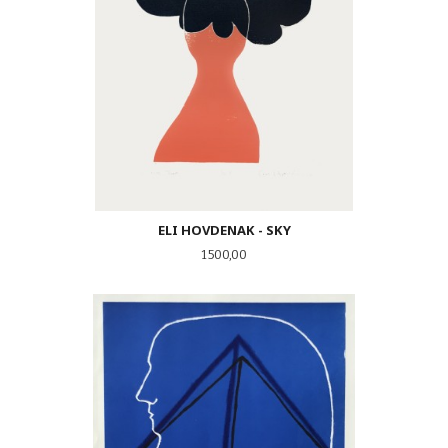
ELI HOVDENAK - SKY
Pris
1 500,00