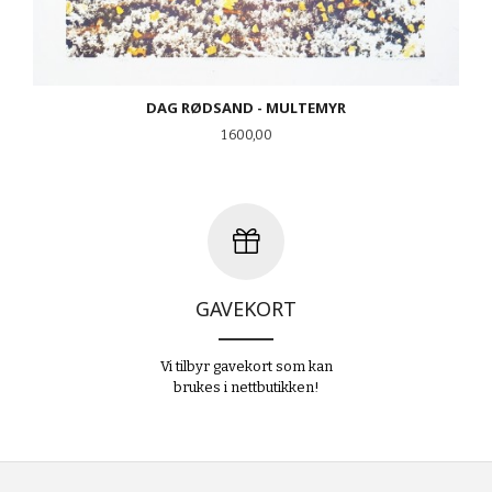
DAG RØDSAND - MULTEMYR
Pris
1 600,00
GAVEKORT
Vi tilbyr gavekort som kan
brukes i nettbutikken!