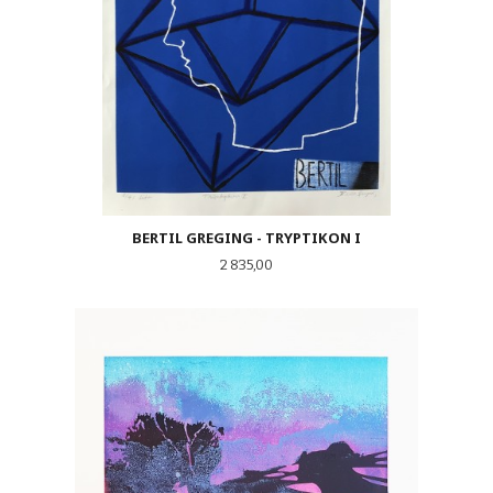
BERTIL GREGING - TRYPTIKON I
Pris
2 835,00