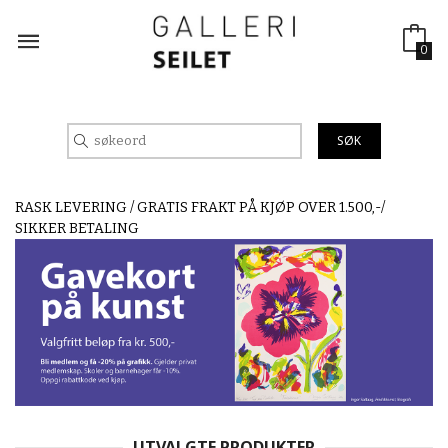
Gå
til
innholdet
0
RASK LEVERING / GRATIS FRAKT PÅ KJØP OVER 1.500,-/
SIKKER BETALING
UTVALGTE PRODUKTER