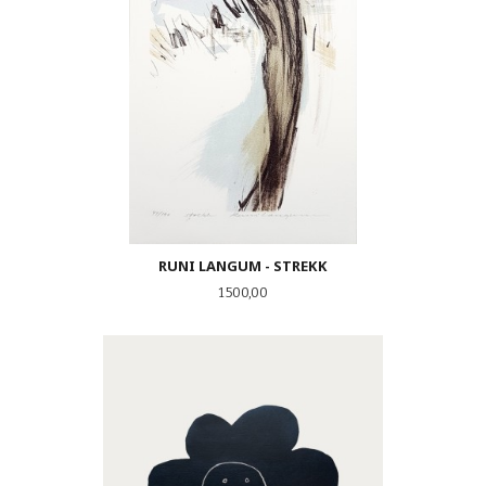
RUNI LANGUM - STREKK
Pris
1 500,00