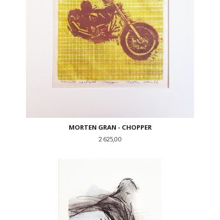
MORTEN GRAN - CHOPPER
Pris
2 625,00