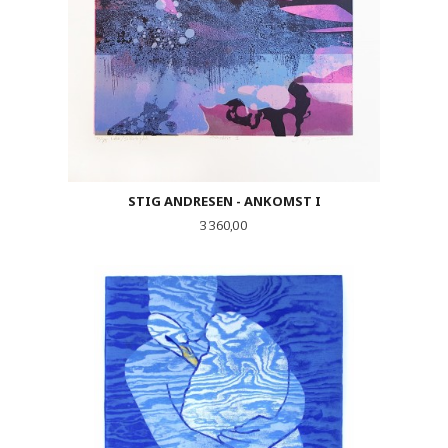
STIG ANDRESEN - ANKOMST I
Pris
3 360,00