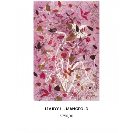
LIV RYGH - MANGFOLD
Pris
5 250,00