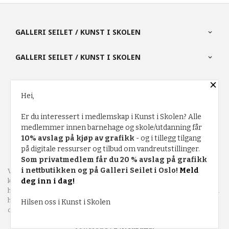
GALLERI SEILET / KUNST I SKOLEN
GALLERI SEILET / KUNST I SKOLEN
×
PARTNERE
Hei,
Er du interessert i medlemskap i Kunst i Skolen? Alle
FRAKT
KJØPSBETINGELSER
SIKKERHET OG PERSONVERN
medlemmer innen barnehage og skole/utdanning får
10% avslag på kjøp av grafikk
- og i tillegg tilgang
NYHETSBREV
på digitale ressurser og tilbud om vandreutstillinger.
Som privatmedlem får du 20 % avslag på grafikk
i nettbutikken og på Galleri Seilet i Oslo!
Meld
Vår nettbutikk bruker cookies slik at du får en bedre
kjøpsopplevelse og vi kan yte deg bedre service. Vi bruker cookies
deg inn i dag!
hovedsaklig til å lagre innloggingsdetaljer og huske hva du har puttet i
handlekurven din. Fortsett å bruke siden som normalt om du godtar
Hilsen oss i Kunst i Skolen
dette.
Les mer
eller
endre innstillinger for cookies.
Powered by
24Nettbutikk