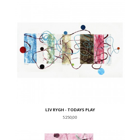
LIV RYGH - TODAYS PLAY
Pris
5 250,00