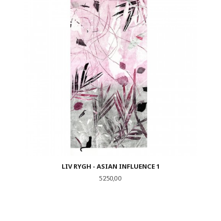
LIV RYGH - ASIAN INFLUENCE 1
Pris
5 250,00