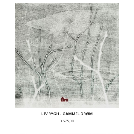
LIV RYGH - GAMMEL DRØM
Pris
3 675,00