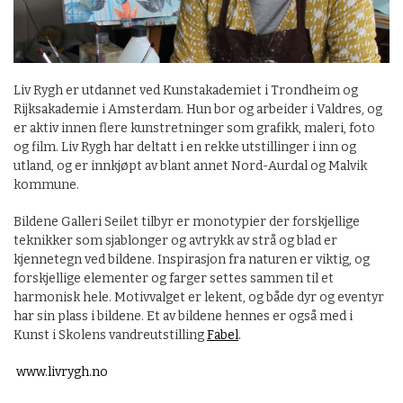
Liv Rygh er utdannet ved Kunstakademiet i Trondheim og
Rijksakademie i Amsterdam. Hun bor og arbeider i Valdres, og
er aktiv innen flere kunstretninger som grafikk, maleri, foto
og film. Liv Rygh har deltatt i en rekke utstillinger i inn og
utland, og er innkjøpt av blant annet Nord-Aurdal og Malvik
kommune.
Bildene Galleri Seilet tilbyr er monotypier der forskjellige
teknikker som sjablonger og avtrykk av strå og blad er
kjennetegn ved bildene. Inspirasjon fra naturen er viktig, og
forskjellige elementer og farger settes sammen til et
harmonisk hele. Motivvalget er lekent, og både dyr og eventyr
har sin plass i bildene. Et av bildene hennes er også med i
Kunst i Skolens vandreutstilling
Fabel
.
www.livrygh.no