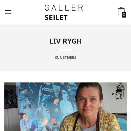
Gå
til
innholdet
0
LIV RYGH
KUNSTNERE