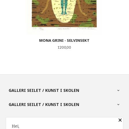
MONA GRINI - SELVINSEKT
Pris
1 200,00
GALLERI SEILET / KUNST I SKOLEN
GALLERI SEILET / KUNST I SKOLEN
×
PARTNERE
Hei,