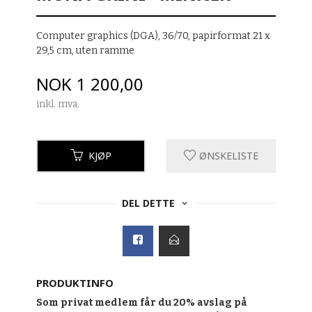
Computer graphics (DGA), 36/70, papirformat 21 x
29,5 cm, uten ramme
Pris
NOK
1 200,00
inkl. mva.
KJØP
ØNSKELISTE
DEL DETTE
PRODUKTINFO
Som privat medlem får du 20% avslag på