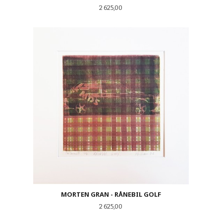
Pris
2 625,00
MORTEN GRAN - RÅNEBIL GOLF
Pris
2 625,00