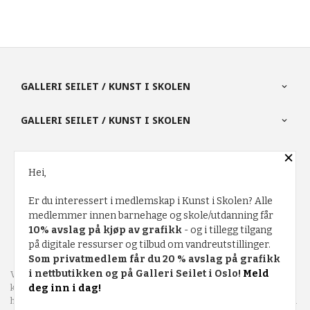
GALLERI SEILET / KUNST I SKOLEN
GALLERI SEILET / KUNST I SKOLEN
×
PARTNERE
Hei,
Er du interessert i medlemskap i Kunst i Skolen? Alle
FRAKT
KJØPSBETINGELSER
SIKKERHET OG PERSONVERN
medlemmer innen barnehage og skole/utdanning får
10% avslag på kjøp av grafikk
- og i tillegg tilgang
NYHETSBREV
på digitale ressurser og tilbud om vandreutstillinger.
Som privatmedlem får du 20 % avslag på grafikk
i nettbutikken og på Galleri Seilet i Oslo!
Meld
Vår nettbutikk bruker cookies slik at du får en bedre
kjøpsopplevelse og vi kan yte deg bedre service. Vi bruker cookies
deg inn i dag!
hovedsaklig til å lagre innloggingsdetaljer og huske hva du har puttet i