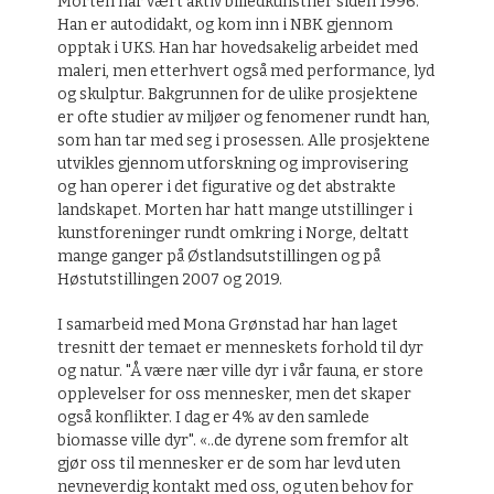
Morten har vært aktiv billedkunstner siden 1996.
Han er autodidakt, og kom inn i NBK gjennom
opptak i UKS. Han har hovedsakelig arbeidet med
maleri, men etterhvert også med performance, lyd
og skulptur. Bakgrunnen for de ulike prosjektene
er ofte studier av miljøer og fenomener rundt han,
som han tar med seg i prosessen. Alle prosjektene
utvikles gjennom utforskning og improvisering
og han operer i det figurative og det abstrakte
landskapet. Morten har hatt mange utstillinger i
kunstforeninger rundt omkring i Norge, deltatt
mange ganger på Østlandsutstillingen og på
Høstutstillingen 2007 og 2019.
I samarbeid med Mona Grønstad har han laget
tresnitt der temaet er menneskets forhold til dyr
og natur. "Å være nær ville dyr i vår fauna, er store
opplevelser for oss mennesker, men det skaper
også konflikter. I dag er 4% av den samlede
biomasse ville dyr". «..de dyrene som fremfor alt
gjør oss til mennesker er de som har levd uten
nevneverdig kontakt med oss, og uten behov for