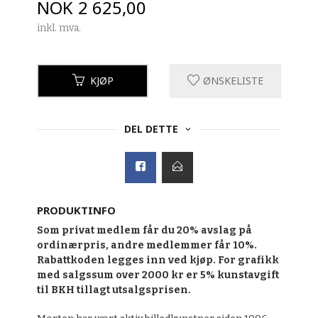
Pris
NOK
2 625,00
inkl. mva.
KJØP
ØNSKELISTE
DEL DETTE
PRODUKTINFO
Som privat medlem får du 20% avslag på
ordinærpris, andre medlemmer får 10%.
Rabattkoden legges inn ved kjøp. For grafikk
med salgssum over 2000 kr er 5% kunstavgift
til BKH tillagt utsalgsprisen.