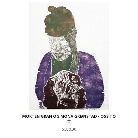
MORTEN GRAN OG MONA GRØNSTAD - OSS TO
II
Pris
6 500,00