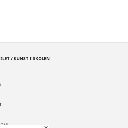
EILET / KUNST I SKOLEN
E
T
N
 OSS
×