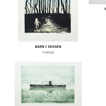
BARN I SKOGEN
Pris
3 045,00
KJØP