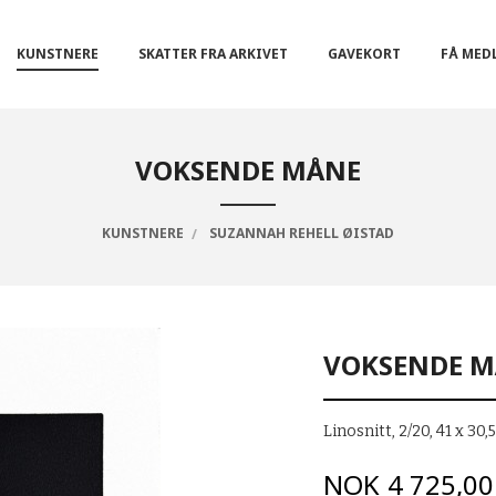
KUNSTNERE
SKATTER FRA ARKIVET
GAVEKORT
FÅ MED
VOKSENDE MÅNE
KUNSTNERE
SUZANNAH REHELL ØISTAD
VOKSENDE 
Linosnitt, 2/20, 41 x 30
Pris
NOK
4 725,00