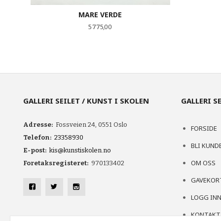
MARE VERDE
Pris
5 775,00
KJØP
GALLERI SEILET / KUNST I SKOLEN
GALLERI S
Adresse:
Fossveien 24, 0551 Oslo
FORSIDE
Telefon:
23358930
BLI KUND
E-post:
kis@kunstiskolen.no
OM OSS
Foretaksregisteret:
970133402
GAVEKOR
LOGG IN
KONTAKT