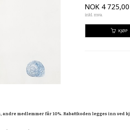
Pris
NOK
4 725,00
inkl. mva.
KJØP
, andre medlemmer får 10%. Rabattkoden legges inn ved kj