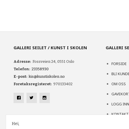
KJØP
GALLERI SEILET / KUNST I SKOLEN
GALLERI S
Adresse:
Fossveien 24, 0551 Oslo
FORSIDE
Telefon:
23358930
BLI KUND
E-post:
kis@kunstiskolen.no
OM OSS
Foretaksregisteret:
970133402
GAVEKOR
LOGG IN
KONTAKT
Hei,