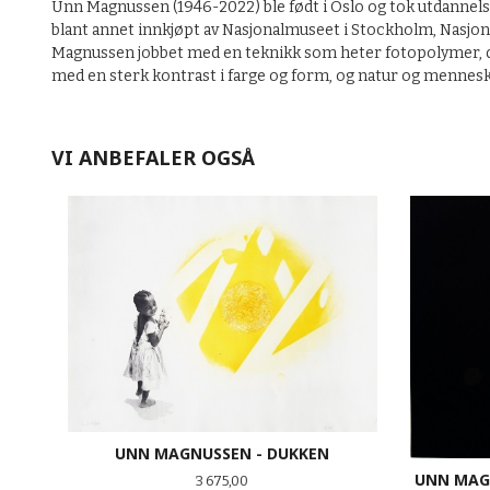
Unn Magnussen (1946-2022) ble født i Oslo og tok utdannel
blant annet innkjøpt av Nasjonalmuseet i Stockholm, Nasjon
Magnussen jobbet med en teknikk som heter fotopolymer, de
med en sterk kontrast i farge og form, og natur og mennes
VI ANBEFALER OGSÅ
UNN MAGNUSSEN - DUKKEN
UNN MAG
Pris
3 675,00