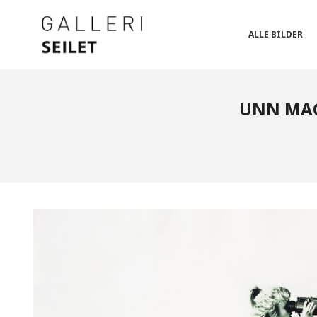
Gå
Lukk
PRODUKTER
til
innholdet
ALLE BILDER
UNN MAGN