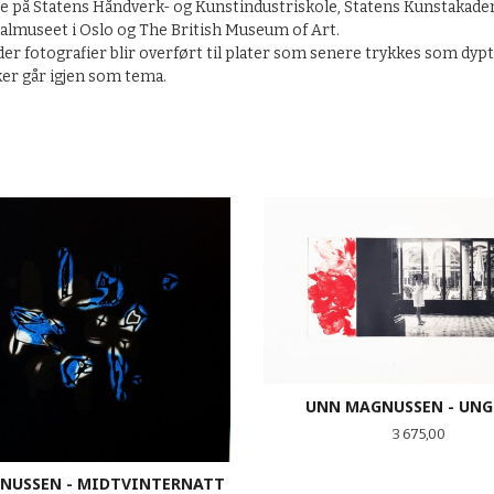
se på Statens Håndverk- og Kunstindustriskole, Statens Kunstakad
almuseet i Oslo og The British Museum of Art.
r fotografier blir overført til plater som senere trykkes som dyp
ker går igjen som tema.
UNN MAGNUSSEN - UNG
Pris
3 675,00
NUSSEN - MIDTVINTERNATT