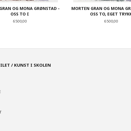
GRAN OG MONA GRØNSTAD -
MORTEN GRAN OG MONA GR
OSS TO I
OSS TO, EGET TRYK
Pris
Pris
6 500,00
6 500,00
KJØP
KJØP
EILET / KUNST I SKOLEN
E
T
N