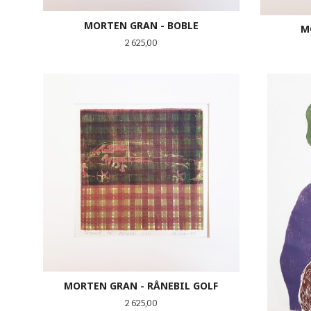
MORTEN GRAN - BOBLE
M
Pris
2 625,00
KJØP
MORTEN GRAN - RÅNEBIL GOLF
Pris
2 625,00