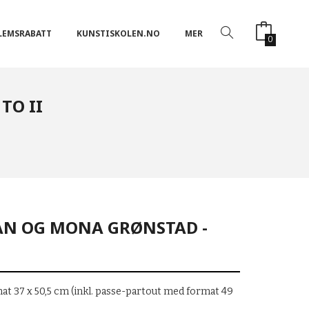
LEMSRABATT
KUNSTISKOLEN.NO
MER
0
TO II
N OG MONA GRØNSTAD -
mat 37 x 50,5 cm (inkl. passe-partout med format 49
e