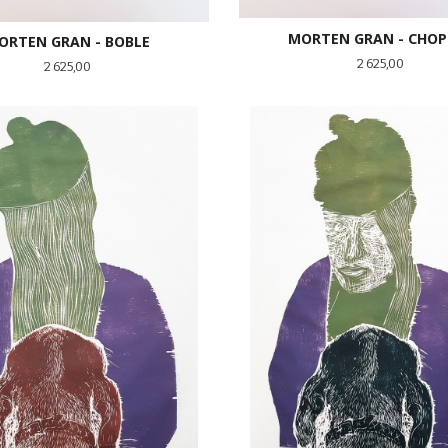
MORTEN GRAN - CHOP
ORTEN GRAN - BOBLE
Pris
2 625,00
Pris
2 625,00
KJØP
KJØP