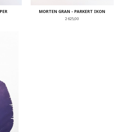
PER
MORTEN GRAN - PARKERT IKON
Pris
2 625,00
KJØP