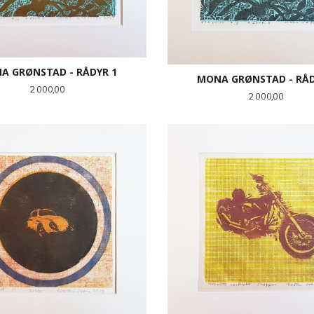
A GRØNSTAD - RÅDYR 1
MONA GRØNSTAD - RÅD
Pris
2 000,00
Pris
2 000,00
KJØP
KJØP