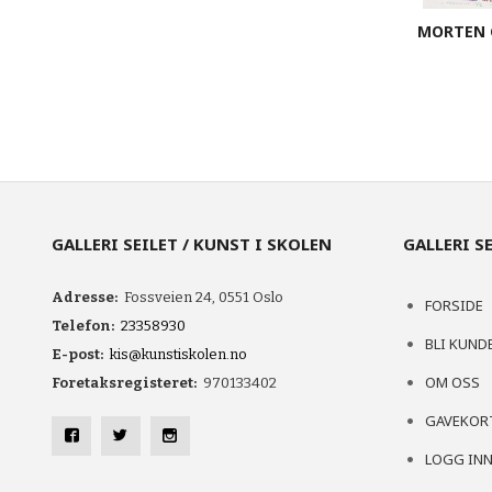
MORTEN 
KJØP
GALLERI SEILET / KUNST I SKOLEN
GALLERI S
Adresse:
Fossveien 24, 0551 Oslo
FORSIDE
Telefon:
23358930
BLI KUND
E-post:
kis@kunstiskolen.no
OM OSS
Foretaksregisteret:
970133402
GAVEKOR
LOGG IN