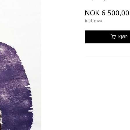
Pris
NOK
6 500,00
inkl. mva.
KJØP