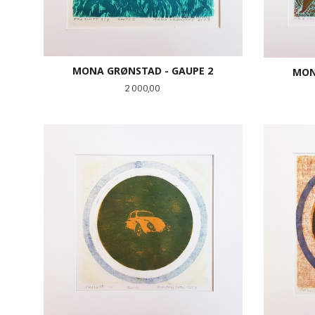
MONA GRØNSTAD - GAUPE 2
MON
Pris
2 000,00
KJØP