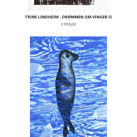
TRINE LINDHEIM - DRØMMEN OM VINGER II
Pris
3 990,00