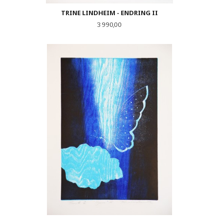
TRINE LINDHEIM - ENDRING II
Pris
3 990,00