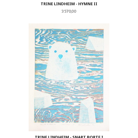
TRINE LINDHEIM - HYMNE II
Pris
3 570,00
TRINE LINDHEIM - SNART BORTE I