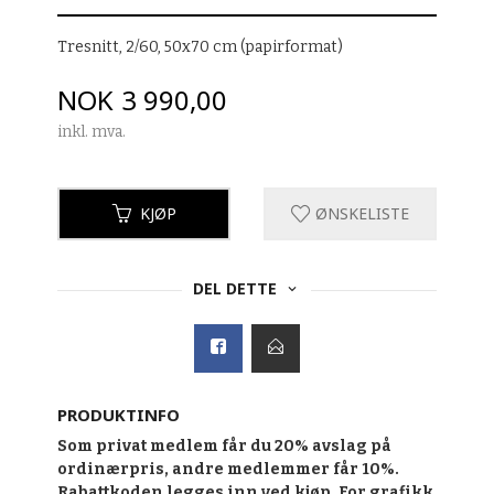
Tresnitt, 2/60, 50x70 cm (papirformat)
Pris
NOK
3 990,00
inkl. mva.
KJØP
ØNSKELISTE
DEL DETTE
PRODUKTINFO
Som privat medlem får du 20% avslag på
ordinærpris, andre medlemmer får 10%.
Rabattkoden legges inn ved kjøp. For grafikk