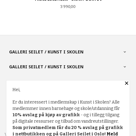
Pris
3 990,00
GALLERI SEILET / KUNST I SKOLEN
GALLERI SEILET / KUNST I SKOLEN
×
PARTNERE
Hei,
Er du interessert i medlemskap i Kunst i Skolen? Alle
FRAKT
KJØPSBETINGELSER
SIKKERHET OG PERSONVERN
medlemmer innen barnehage og skole/utdanning får
10% avslag på kjøp av grafikk
- og i tillegg tilgang
NYHETSBREV
på digitale ressurser og tilbud om vandreutstillinger.
Som privatmedlem får du 20 % avslag på grafikk
i nettbutikken og på Galleri Seilet i Oslo!
Meld
Vår nettbutikk bruker cookies slik at du får en bedre